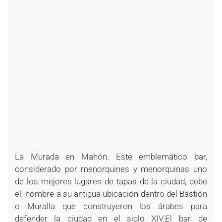
+
+
+
+
+
+
+
+
+
+
+
+
+
+
+
+
+
+
+
La Murada en Mahón. Este emblemático bar,
considerado por menorquines y menorquinas uno
de los mejores lugares de tapas de la ciudad, debe
el nombre a su antigua ubicación dentro del Bastión
o Muralla que construyeron los árabes para
defender la ciudad en el siglo XIV.El bar, de