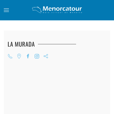
Skip to main content
LA MURADA
+
+
+
+
+
+
+
+
+
+
+
+
+
+
+