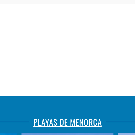
SON
CAP
GANXO
ROIG
PLAYAS DE MENORCA