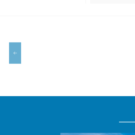
D'ES
CAN
CASTELL
JAUME