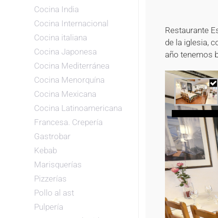
Cocina India
Cocina Internacional
Restaurante Es
Cocina italiana
de la iglesia,
Cocina Japonesa
año tenemos ba
Cocina Mediterránea
Cocina Menorquína
Cocina Mexicana
Cocina Latinoamericana
Francesa. Crepería
Gastrobar
Kebab
Marisquerías
Pizzerías
Pollo al ast
Pulpería