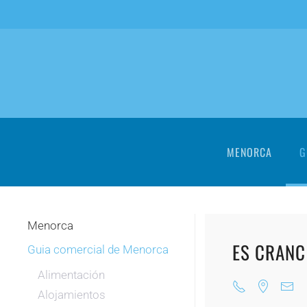
Skip to main content
MENORCA
G
Menorca
ES CRANC
Guia comercial de Menorca
Alimentación
Alojamientos