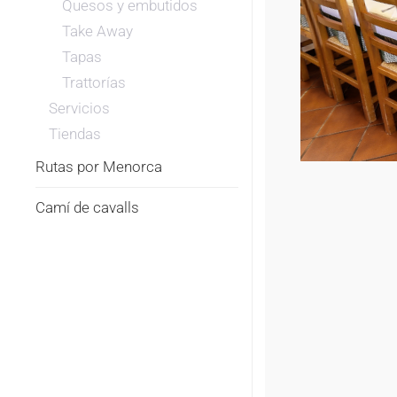
Quesos y embutidos
Take Away
Tapas
Trattorías
Servicios
Tiendas
Rutas por Menorca
Camí de cavalls
RESTAURANTE
S'ANCORA
MESÓN