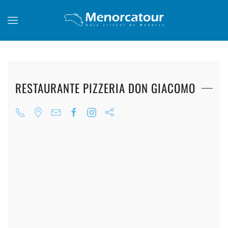
Skip to main content
RESTAURANTE PIZZERIA DON GIACOMO
+
+
+
+
+
+
+
+
+
+
+
+
+
+
+