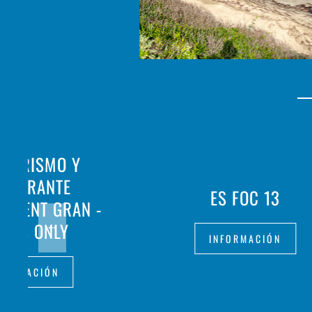
OTURISMO Y
STAURANTE
ES FOC 13
ALDENT GRAN -
ULTS ONLY
INFORMACIÓN
FORMACIÓN