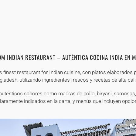
+
+
+
+
+
+
+
+
+
+
+
+
+
+
+
M INDIAN RESTAURANT – AUTÉNTICA COCINA INDIA EN 
 finest restaurant for Indian cuisine, con platos elaborados 
ladesh, utilizando ingredientes frescos y recetas de alta cal
 auténticos sabores como madras de pollo, biryani, samosas,
laramente indicados en la carta, y menús que incluyen opci