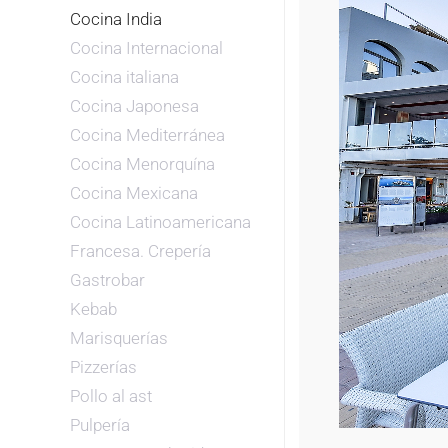
Cocina India
Cocina Internacional
Cocina italiana
Cocina Japonesa
Cocina Mediterránea
Cocina Menorquína
Cocina Mexicana
Cocina Latinoamericana
Francesa. Crepería
Gastrobar
Kebab
Marisquerías
Pizzerías
Pollo al ast
Pulpería