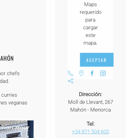
Maps
+
requerido
+
para
cargar
+
este
+
mapa.
MAHÓN
ACEPTAR
por chefs
idad.
Dirección:
 curries
Moll de Llevant, 267
ones veganas
Mahón - Menorca
Tel:
+34 871 504 602