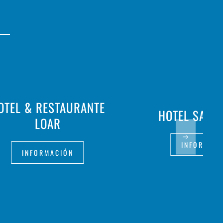
OTEL & RESTAURANTE
HOTEL SA B
LOAR
INFORMAC
INFORMACIÓN