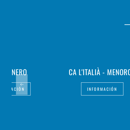
RRONERO
CA L'ITALIÀ - MENOR
FORMACIÓN
INFORMACIÓN