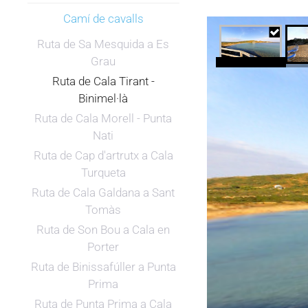
Camí de cavalls
Ruta de Sa Mesquida a Es
Grau
Ruta de Cala Tirant -
Binimel·là
Ruta de Cala Morell - Punta
Nati
Ruta de Cap d'artrutx a Cala
Turqueta
Ruta de Cala Galdana a Sant
Tomàs
Ruta de Son Bou a Cala en
Porter
Ruta de Binissafúller a Punta
Prima
Ruta de Punta Prima a Cala