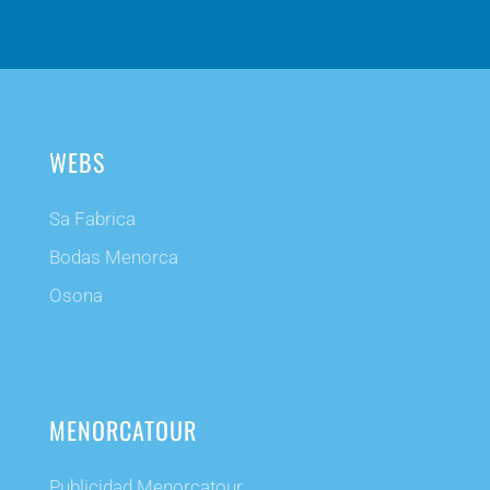
WEBS
Sa Fabrica
Bodas Menorca
Osona
MENORCATOUR
Publicidad Menorcatour