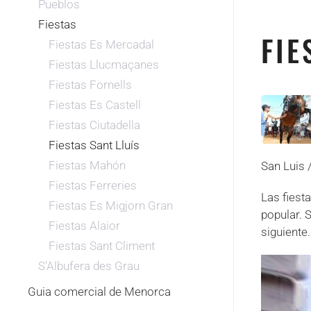
Pueblos
Fiestas
FIE
Fiestas Es Mercadal
Fiestas Llucmaçanes
Fiestas Fornells
Fiestas Es Castell
Fiestas Ciutadella
Fiestas Sant Lluís
Fiestas Mahón
San Luis 
Fiestas Ferreries
Las fiest
Fiestas Es Migjorn Gran
popular. 
Fiestas Alaior
siguiente.
Fiestas Sant Climent
S'Albufera des Grau
Guia comercial de Menorca