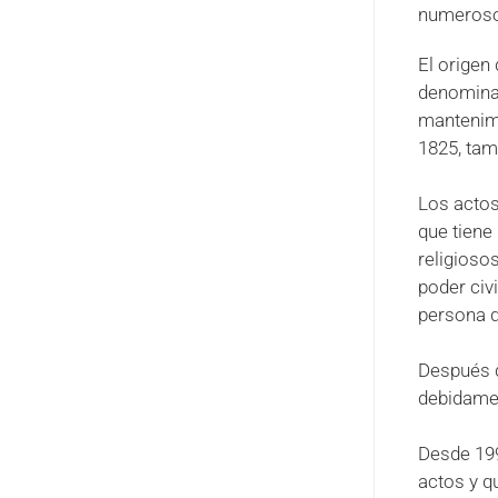
numerosos
El origen 
denominad
mantenimi
1825, tam
Los actos
que tiene
religioso
poder civi
persona q
Después d
debidamen
Desde 199
actos y qu