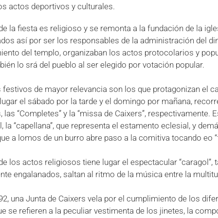
 actos deportivos y culturales.
de la fiesta es religioso y se remonta a la fundación de la ig
os así por ser los responsables de la administración del di
ento del templo, organizaban los actos protocolarios y popular
bién lo srá del pueblo al ser elegido por votación popular.
 festivos de mayor relevancia son los que protagonizan el cabal
 lugar el sábado por la tarde y el domingo por mañana, recorre
s, las “Completes” y la “missa de Caixers”, respectivamente. E
l, la “capellana”, que representa el estamento eclesial, y demás
ue a lomos de un burro abre paso a la comitiva tocando eo “fa
e los actos religiosos tiene lugar el espectacular “caragol”,
te engalanados, saltan al ritmo de la música entre la multitu
2, una Junta de Caixers vela por el cumplimiento de los dife
e se refieren a la peculiar vestimenta de los jinetes, la compo