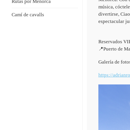
Rutas por Menorca
música, cóctele
divertirse, Cia
Camí de cavalls
espectacular ju
Reservados VI
📍Puerto de M
Galería de foto
https://adrian