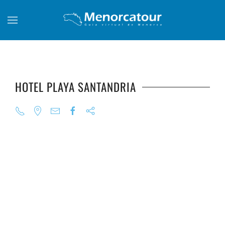
Skip to main content
HOTEL PLAYA SANTANDRIA
+
+
+
+
+
+
+
+
+
+
+
+
+
+
+