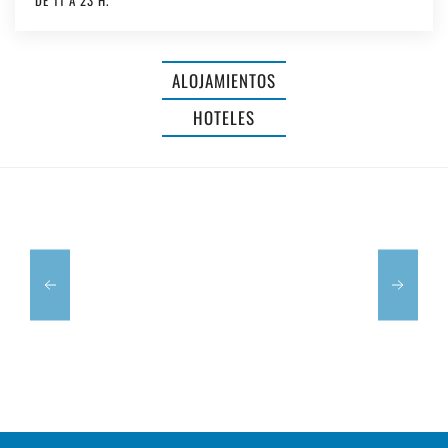
DE 11 A 23 H.
LLUCASALDENT
GRAN
ALOJAMIENTOS
-
HOTEL
HOTELES
ADULTS
SA
ONLY
BARRERA