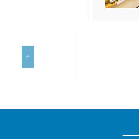
TOT
LA
BIO
PAELLA