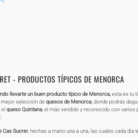
+
+
+
+
+
+
+
+
+
+
+
+
+
+
+
+
+
+
+
RET - PRODUCTOS TÍPICOS DE MENORCA
ndo llevarte un buen producto típico de Menorca,
esta es tu t
a mejor selección de
quesos de Menorca
, donde podrás degu
 el
queso Quintana
, el más vendido y reconocido con varios 
.
 Cas Sucrer
, hechas a mano una a una, las cuales cada día