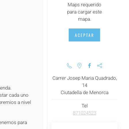
Maps requerido
para cargar este
+
mapa.
+
ACEPTAR
+
+
+
Carrer Josep Maria Quadrado,
14
ienda.
Ciutadella de Menorca
star cada uno
premios a nivel
Tel
871024523
 tenemos para