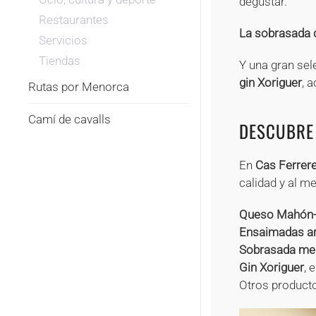
degustar.
Restaurantes
La sobrasada 
Servicios
Tiendas
Y una gran sel
gin Xoriguer
, 
Rutas por Menorca
Camí de cavalls
DESCUBRE
En
Cas Ferrere
calidad y al me
Queso Mahón
Ensaimadas ar
Sobrasada me
Gin Xoriguer
, 
Otros productos