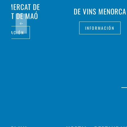
ÇA MERCAT DE
DE VINS MENORCA
MITAT DE MAÓ
INFORMACIÓN
FORMACIÓN