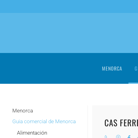
Skip to main content
MENORCA
G
Menorca
CAS FERR
Guia comercial de Menorca
Alimentación