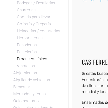
Bodegas / Destilerías
Churrerías
Comida para llevar
Gofrería y Crepería
Heladerías / Yogurterías
Herboristerías
Panaderias
Pastelerías
Productos típicos
CAS FERRE
Vinotecas
Alojamientos
Si estás busca
Encontrarás l
Alquiler de vehículos
de ellos, como
Bienestar
mundial y local
Mercados y ferias
Ocio nocturno
Ensaimadas de
Ocio, cultura y deporte