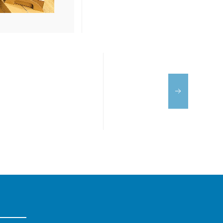
ILLA
TURRONERO
SANA