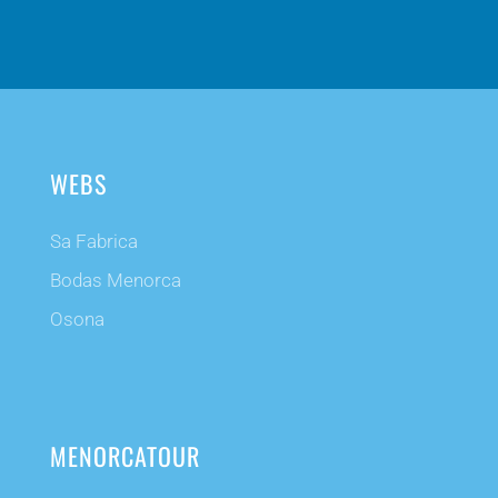
WEBS
Sa Fabrica
Bodas Menorca
Osona
MENORCATOUR