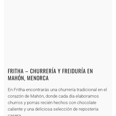
+
+
+
+
+
+
+
+
+
+
+
+
+
+
+
+
+
+
FRITHA – CHURRERÍA Y FREIDURÍA EN
MAHÓN, MENORCA
En Fritha encontrarás una churrería tradicional en el
corazón de Mahón, donde cada día elaboramos
churros y porras recién hechos con chocolate
caliente y una deliciosa selección de repostería
casera.