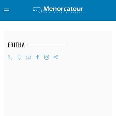
Skip to main content
FRITHA
+
+
+
+
+
+
+
+
+
+
+
+
+
+
+