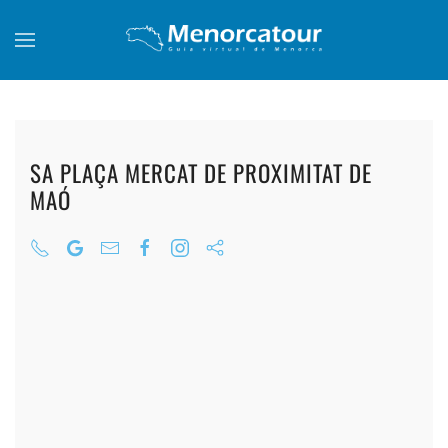
Skip to main content
SA PLAÇA MERCAT DE PROXIMITAT DE
MAÓ
+
+
+
+
+
+
+
+
+
+
+
+