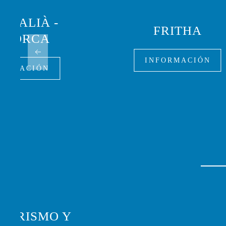
L'ITALIÀ -
FRITHA
ENORCA
INFORMACIÓN
FORMACIÓN
TURISMO Y