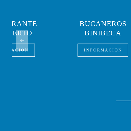
TAURANTE
BUCANEROS
'N BERTO
BINIBECA
FORMACIÓN
INFORMACIÓN