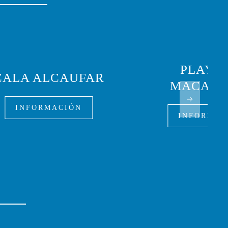
PLAYA 
CALA ALCAUFAR
MACARE
INFORMACIÓN
INFORMAC