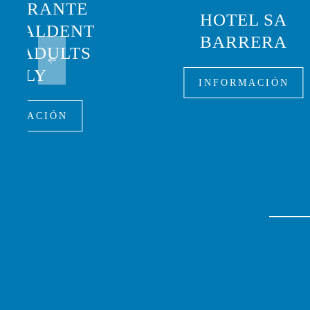
TAURANTE
HOTEL SA
ASALDENT
BARRERA
 - ADULTS
ONLY
INFORMACIÓN
FORMACIÓN