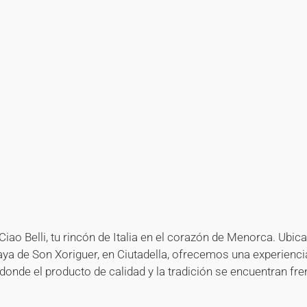
+
+
+
+
+
+
+
+
+
+
+
+
+
+
+
+
+
+
+
+
+
+
+
+
+
+
+
+
+
iao Belli, tu rincón de Italia en el corazón de Menorca. Ubic
aya de Son Xoriguer, en Ciutadella, ofrecemos una experienci
onde el producto de calidad y la tradición se encuentran fre