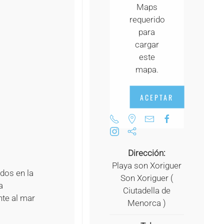
Maps
+
requerido
+
para
cargar
+
este
+
mapa.
+
ACEPTAR
+
+
Dirección:
Playa son Xoriguer
ados en la
Son Xoriguer (
a
Ciutadella de
nte al mar
Menorca )