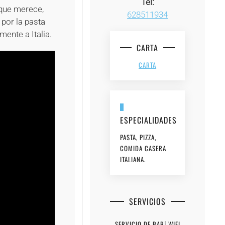
Tel:
 que merece,
628511934
 por la pasta
mente a Italia.
CARTA
CARTA
ESPECIALIDADES
PASTA, PIZZA,
COMIDA CASERA
ITALIANA.
SERVICIOS
SERVICIO DE BAR
|
WIFI