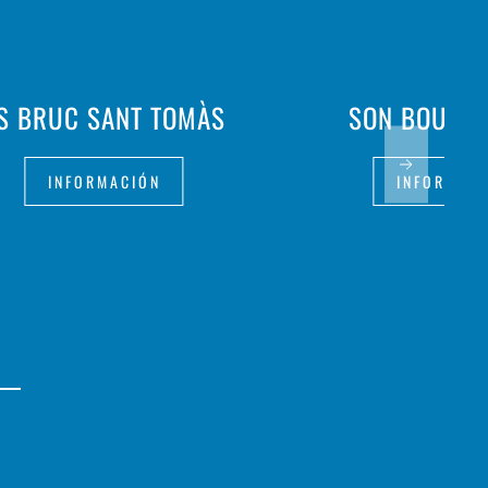
S BRUC SANT TOMÀS
SON BOU GA
INFORMACIÓN
INFORMAC