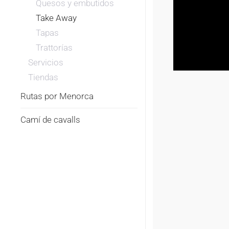
Quesos y embutidos
Take Away
Tapas
Trattorías
Servicios
Tiendas
Rutas por Menorca
Camí de cavalls