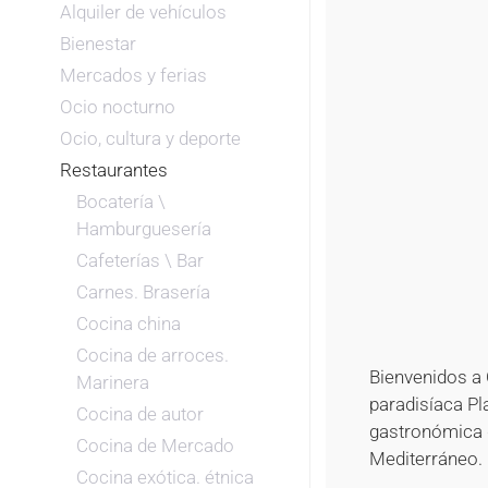
Alquiler de vehículos
Bienestar
Mercados y ferias
Ocio nocturno
Ocio, cultura y deporte
Restaurantes
Bocatería \
Hamburguesería
Cafeterías \ Bar
Carnes. Brasería
Cocina china
Cocina de arroces.
Bienvenidos a C
Marinera
paradisíaca Pl
Cocina de autor
gastronómica d
Cocina de Mercado
Mediterráneo.
Cocina exótica. étnica