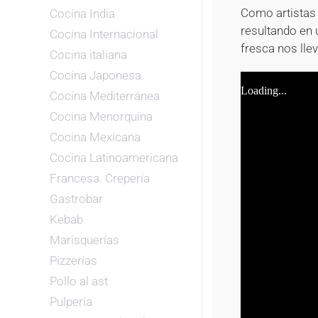
Como artistas 
Cocina India
resultando en 
Cocina Internacional
fresca nos llev
Cocina italiana
Cocina Japonesa
Cocina Mediterránea
Cocina Menorquína
Cocina Mexicana
Cocina Latinoamericana
Francesa. Crepería
Gastrobar
Kebab
Marisquerías
Pizzerías
Pollo al ast
Pulpería