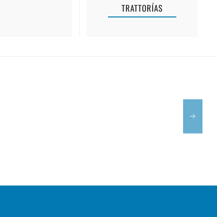
TRATTORÍAS
SA
BARQUETA
MERCAT
-
FEMENIAS
RESTAURA