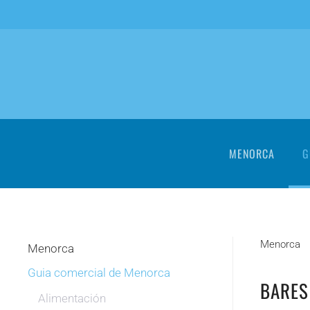
Skip to main content
MENORCA
G
Menorca
Menorca
Guia comercial de Menorca
BARES
Alimentación