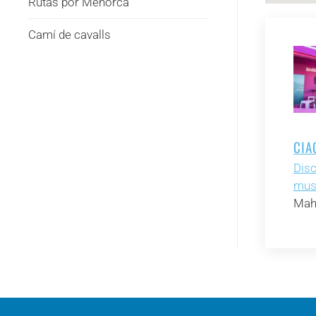
Rutas por Menorca
Camí de cavalls
CIA
Disc
mus
Mah