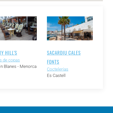
Y HILL'S
SACARDIU CALES
s de copas
FONTS
´n Blanes - Menorca
Coctelerías
Es Castell