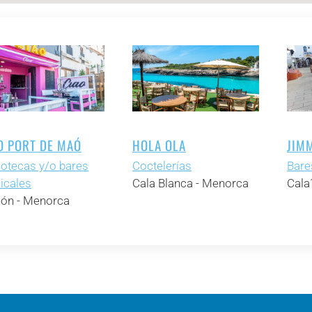
O PORT DE MAÓ
HOLA OLA
JIMM
otecas y/o bares
Coctelerías
Bare
icales
Cala Blanca - Menorca
Cala
ón - Menorca