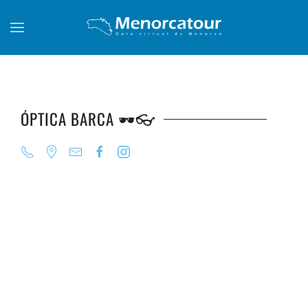
Skip to main content
ÓPTICA BARCA 🕶️👓
+
+
+
+
+
+
+
+
+
+
+
+
+
+
+