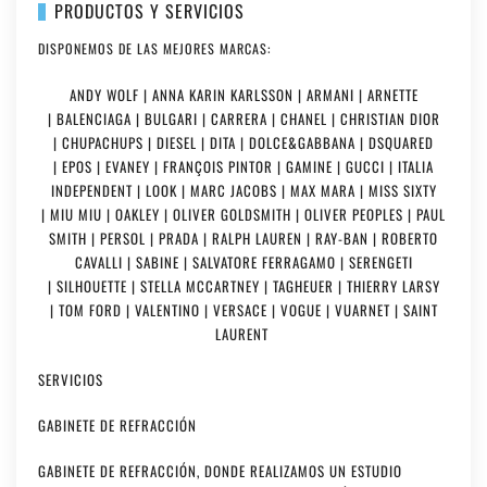
PRODUCTOS Y SERVICIOS
DISPONEMOS DE LAS MEJORES MARCAS:
ANDY WOLF | ANNA KARIN KARLSSON | ARMANI | ARNETTE
| BALENCIAGA | BULGARI | CARRERA | CHANEL | CHRISTIAN DIOR
| CHUPACHUPS | DIESEL | DITA | DOLCE&GABBANA | DSQUARED
| EPOS | EVANEY | FRANÇOIS PINTOR | GAMINE | GUCCI | ITALIA
INDEPENDENT | LOOK | MARC JACOBS | MAX MARA | MISS SIXTY
| MIU MIU | OAKLEY | OLIVER GOLDSMITH | OLIVER PEOPLES | PAUL
SMITH | PERSOL | PRADA | RALPH LAUREN | RAY-BAN | ROBERTO
CAVALLI | SABINE | SALVATORE FERRAGAMO | SERENGETI
| SILHOUETTE | STELLA MCCARTNEY | TAGHEUER | THIERRY LARSY
| TOM FORD | VALENTINO | VERSACE | VOGUE | VUARNET | SAINT
LAURENT
SERVICIOS
GABINETE DE REFRACCIÓN
GABINETE DE REFRACCIÓN, DONDE REALIZAMOS UN ESTUDIO