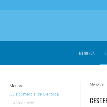
Skip to main content
MENORCA
G
Menorca
Menorca
Guia comercial de Menorca
CESTE
Alimentación