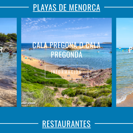
PLAYAS DE MENORCA
CALA PREGONA O CALA
R
P
PREGONDA
INFORMACIÓN
RESTAURANTES