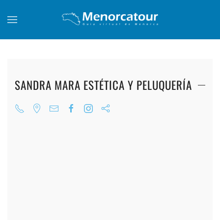
Skip to main content
SANDRA MARA ESTÉTICA Y PELUQUERÍA
+
+
+
+
+
+
+
+
+
+
+
+
+
+
+