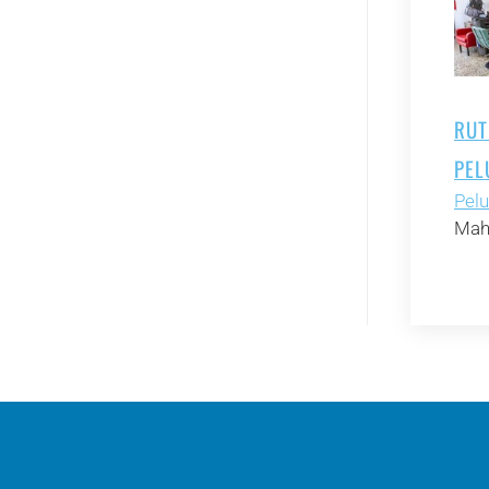
RUT
PEL
Pelu
Mah