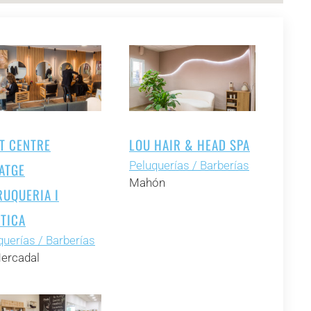
IT CENTRE
LOU HAIR & HEAD SPA
Peluquerías / Barberías
ATGE
Mahón
RUQUERIA I
ÉTICA
querías / Barberías
ercadal