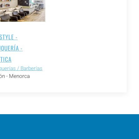
STYLE -
UQUERÍA -
ÉTICA
querías / Barberías
n - Menorca