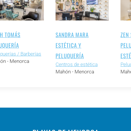
H TOMÁS
SANDRA MARA
ZEN 
UQUERÍA
ESTÉTICA Y
PEL
querías / Barberías
PELUQUERÍA
EST
ón - Menorca
Centros de estética
Pelu
Mahón - Menorca
Mahó