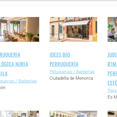
RUQUERIA
IDEES BIO
JUD
LÓGICA NÚRIA
PERRUQUERÍA
D'IM
Peluquerías / Barberías
ILA
PER
Ciutadella de Menorca
querías / Barberías
EST
ón
Pelu
Es M