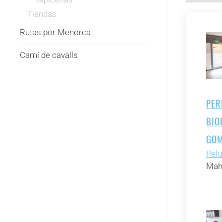
Tiendas
Rutas por Menorca
Camí de cavalls
PER
BIO
GOM
Pelu
Mah