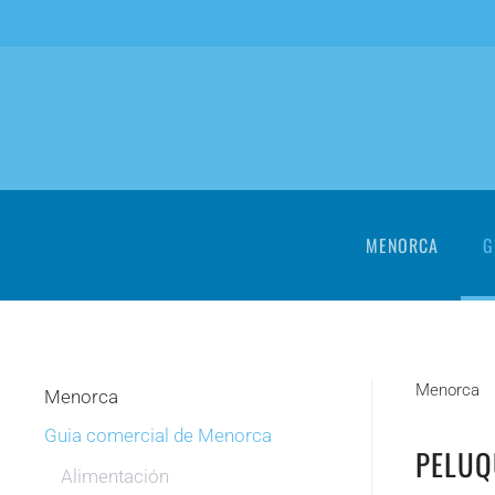
Skip to main content
MENORCA
G
Menorca
Menorca
Guia comercial de Menorca
PELUQ
Alimentación