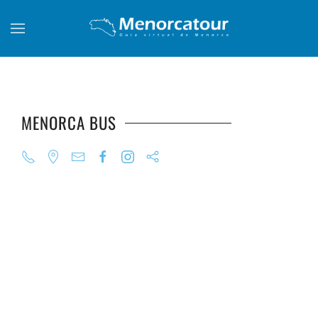
Skip to main content
MENORCA BUS
+
+
+
+
+
+
+
+
+
+
+
+
+
+
+