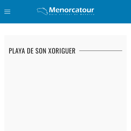
Skip to main content
PLAYA DE SON XORIGUER
+
+
+
+
+
+
+
+
+
+
+
+