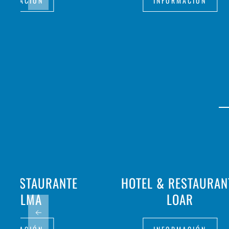
FORMACIÓN
INFORMACIÓN
- RESTAURANTE
HOTEL & RESTAURAN
A PALMA
LOAR