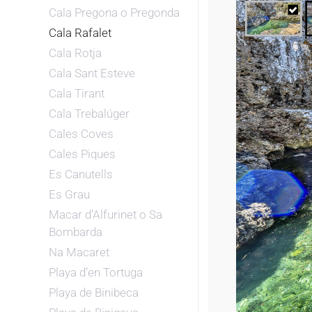
Cala Pregona o Pregonda
Cala Rafalet
Cala Rotja
Cala Sant Esteve
Cala Tirant
Cala Trebalúger
Cales Coves
Cales Piques
Es Canutells
Es Grau
Macar d'Alfurinet o Sa
Bombarda
Na Macaret
Playa d’en Tortuga
Playa de Binibeca