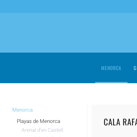
Skip to main content
MENORCA
G
Menorca
CALA RAF
Playas de Menorca
Arenal d'en Castell