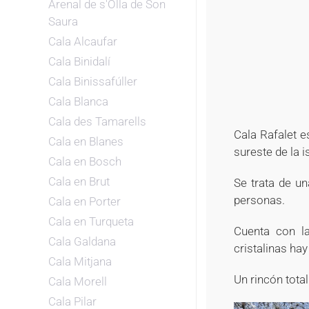
Arenal de s'Olla de Son
Saura
Cala Alcaufar
Cala Binidalí
Cala Binissafúller
Cala Blanca
Cala des Tamarells
Cala Rafalet e
Cala en Blanes
sureste de la 
Cala en Bosch
Cala en Brut
Se trata de u
personas.
Cala en Porter
Cala en Turqueta
Cuenta con la
Cala Galdana
cristalinas ha
Cala Mitjana
Un rincón tota
Cala Morell
Cala Pilar