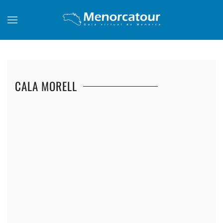
Skip to main content
CALA MORELL
+
+
+
+
+
+
+
+
+
+
+
+