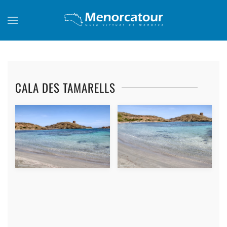
Skip to main content
CALA DES TAMARELLS
+
+
+
+
+
+