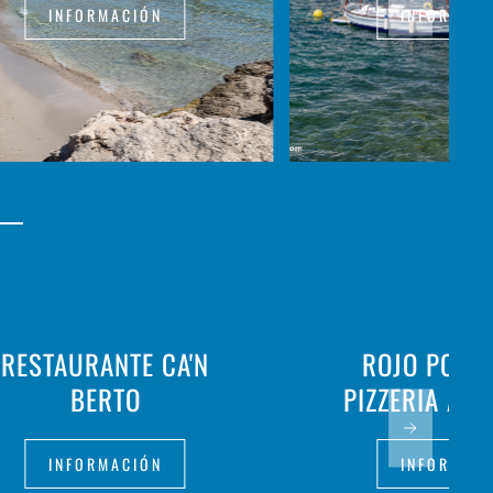
INFORMACIÓN
INFORMAC
RESTAURANTE CA'N
ROJO POM
BERTO
PIZZERIA AR
INFORMACIÓN
INFORMAC