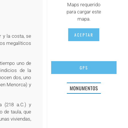
Maps requerido
+
para cargar este
mapa.
ACEPTAR
 y la costa, se
cos megalíticos
u tiempo uno de
GPS
indicios de la
onocen dos, uno
 en Menorca) y
MONUMENTOS
a (218 a.C.) y
 de taula, que
unas viviendas,