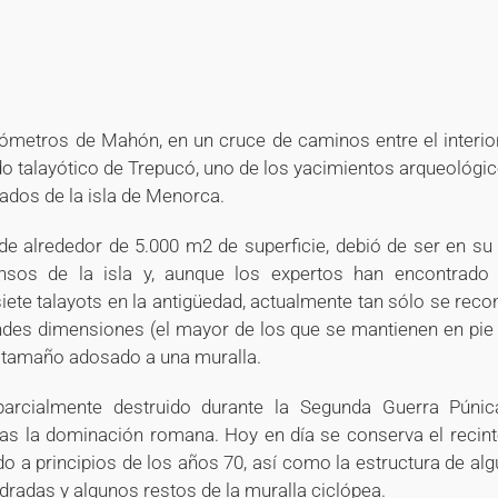
+
+
+
+
+
ómetros de Mahón, en un cruce de caminos entre el interior
do talayótico de Trepucó, uno de los yacimientos arqueológi
dos de la isla de Menorca.
de alrededor de 5.000 m2 de superficie, debió de ser en s
sos de la isla y, aunque los expertos han encontrado 
siete talayots en la antigüedad, actualmente tan sólo se rec
andes dimensiones (el mayor de los que se mantienen en pie
 tamaño adosado a una muralla.
arcialmente destruido durante la Segunda Guerra Púnic
as la dominación romana. Hoy en día se conserva el recinto
do a principios de los años 70, así como la estructura de alg
dradas y algunos restos de la muralla ciclópea.