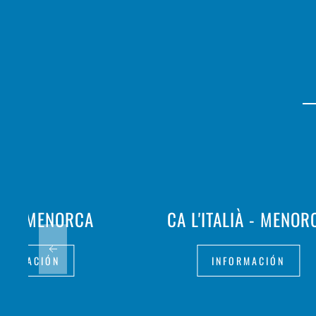
LA MENORCA
CA L'ITALIÀ - MENOR
FORMACIÓN
INFORMACIÓN