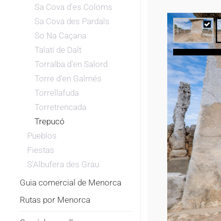
Sa Cova d’es Coloms
Sa Cova des Pardals
So Na Caçana
Talatí de Dalt
Torralba d'en Salord
Torre d'en Galmés
Torrellafuda
Torretrencada
Trepucó
Pueblos
Fiestas
S'Albufera des Grau
Guia comercial de Menorca
Rutas por Menorca