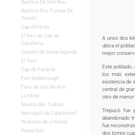
Basílica De Son Bou
Basílica Des Fornas De
Torelló
Cap d'Artrutx
El faro de Cap de
A unos dos kil
Cavalleria
ubica el pobla
Castillo de Santa Águeda
mejor conserva
El Toro
Este poblado, 
Cap de Favàritx
los más exten
Fort Malborough
existencia de 
Faro de Isla del Aire
central de gr
La Mola
otro de menor
Naveta des Tudons
Trepucó fue p
Necrópoli de Cala Morell
abandonado tr
Pedreres de s'Hostal
fue reconstrui
Punta Nati
dos torres cua